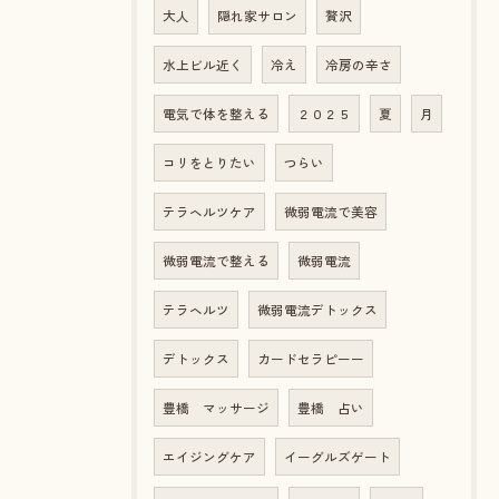
大人
隠れ家サロン
贅沢
水上ビル近く
冷え
冷房の辛さ
電気で体を整える
２０２５
夏
月
コリをとりたい
つらい
テラヘルツケア
微弱電流で美容
微弱電流で整える
微弱電流
テラヘルツ
微弱電流デトックス
デトックス
カードセラピーー
豊橋 マッサージ
豊橋 占い
エイジングケア
イーグルズゲート