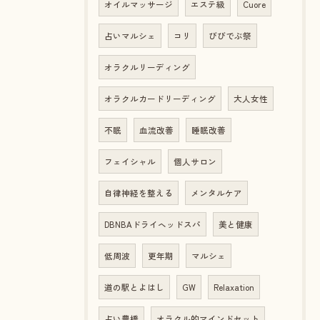
オイルマッサージ
エステ級
Cuore
占いマルシェ
コリ
びびでぶ祭
オラクルリーディング
オラクルカードリーディング
大人女性
不眠
血流改善
睡眠改善
フェイシャル
個人サロン
自律神経を整える
メンタルケア
DBNBAドライヘッドスパ
美と健康
低周波
更年期
マルシェ
道の駅とよはし
GW
Relaxation
占い豊橋
オラクル的マインドセット