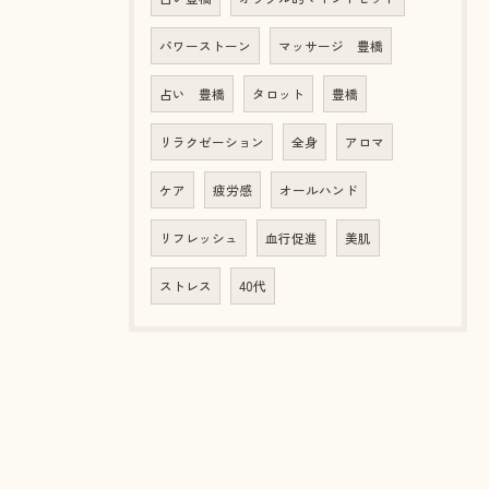
パワーストーン
マッサージ 豊橋
占い 豊橋
タロット
豊橋
リラクゼーション
全身
アロマ
ケア
疲労感
オールハンド
リフレッシュ
血行促進
美肌
ストレス
40代