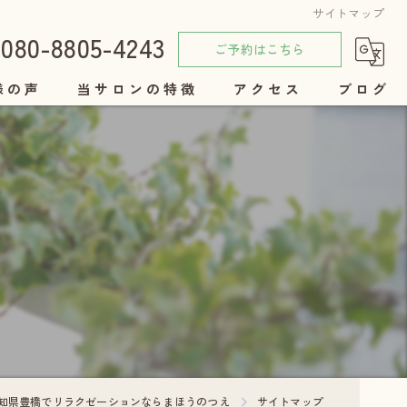
サイトマップ
080-8805-4243
ご予約はこちら
様の声
当サロンの特徴
アクセス
ブログ
女性
コラム
美容
リンパ
セラピー
自律神経
知県豊橋でリラクゼーションならまほうのつえ
サイトマップ