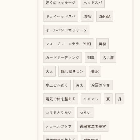
近くのマッサージ
ヘッドスパ
ドライヘッドスパ
増毛
DENBA
オールハンドマッサージ
フォーチューンテラーYUKI
浜松
カードリーディング
御津
名古屋
大人
隠れ家サロン
贅沢
水上ビル近く
冷え
冷房の辛さ
電気で体を整える
２０２５
夏
月
コリをとりたい
つらい
テラヘルツケア
微弱電流で美容