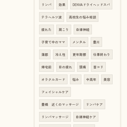
リンパ
効果
DENVAドライヘッドスパ
テラヘルツ波
高校生の悩み相談
疲れた
肩こり
自律神経
子育て中のママ
メンタル
豊川
蒲郡
冷え性
更年期鬱
仕事終わり
帰宅前
目の疲れ
頭痛
首コリ
オラクルカード
悩み
中高年
美容
フェイシャルケア
豊橋 近くのマッサージ
リンパケア
リンパマッサージ
自律神経ケア