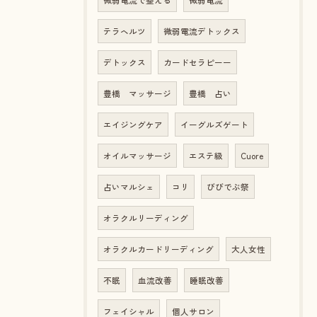
微弱電流で整える
微弱電流
テラヘルツ
微弱電流デトックス
デトックス
カードセラピーー
豊橋 マッサージ
豊橋 占い
エイジングケア
イーグルズゲート
オイルマッサージ
エステ級
Cuore
占いマルシェ
コリ
びびでぶ祭
オラクルリーディング
オラクルカードリーディング
大人女性
不眠
血流改善
睡眠改善
フェイシャル
個人サロン