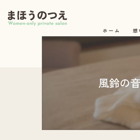
ホーム
想
風鈴の