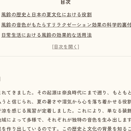
目次
風鈴の歴史と日本の夏文化における役割
風鈴の音色がもたらすリラクゼーション効果の科学的裏
日常生活における風鈴の効果的な活用法
風鈴がもたらす心身の調和と精神的癒しの深淵
風鈴の音色と共に過ごす、現代における贅沢な癒し時間
割
まれてきました。その起源は奈良時代にまで遡り、もとも
払うと信じられ、夏の暑さや湿気から心を落ち着かせる役
で涼を感じる風習が定着しました。これにより、単なる装
地域によって多様で、それぞれが独特の音色を生み出しま
果を作り出しているのです。この歴史と文化の背景を知る