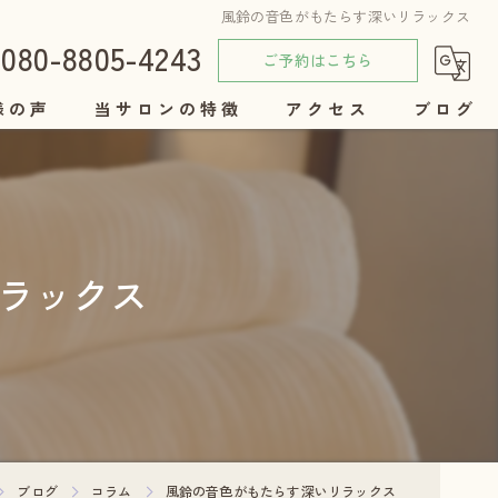
風鈴の音色がもたらす深いリラックス
080-8805-4243
ご予約はこちら
様の声
当サロンの特徴
アクセス
ブログ
女性
コラム
美容
ラックス
リンパ
セラピー
自律神経
ブログ
コラム
風鈴の音色がもたらす深いリラックス