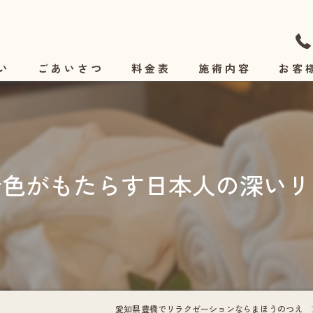
い
ごあいさつ
料金表
施術内容
お客
施術の流れ
音色がもたらす日本人の深いリ
愛知県豊橋でリラクゼーションならまほうのつえ