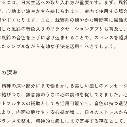
するには、日常生活への取り入れ方が重要です。まず、風
で、心地よい涼やかさを感じられます。室内で使用する場
得やすくなります。また、就寝前の穏やかな時間帯に風鈴
用した風鈴の音色入りのリラクゼーションアプリも普及し
に風鈴の音色を上手に溶け込ませることで、ストレスを軽
したシンプルながら有効な手法を活用すべきでしょう。
しの深淵
、精神の深い部分にまで働きかける美しい癒しのメッセー
に結びつき、無意識のうちに心の調和を促してきました。
ンドフルネスの補助としても活用可能です。音色の持つ透
により、内面の静けさ・安心感が増し、日々のストレスか
バランスを整え、精神的な癒しにまで寄与する存在として