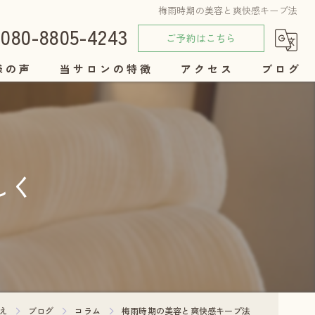
梅雨時期の美容と爽快感キープ法
080-8805-4243
ご予約はこちら
様の声
当サロンの特徴
アクセス
ブログ
女性
コラム
美容
しく
リンパ
セラピー
自律神経
え
ブログ
コラム
梅雨時期の美容と爽快感キープ法