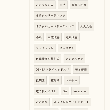
占いマルシェ
コリ
びびでぶ祭
オラクルリーディング
オラクルカードリーディング
大人女性
不眠
血流改善
睡眠改善
フェイシャル
個人サロン
自律神経を整える
メンタルケア
DBNBAドライヘッドスパ
美と健康
低周波
更年期
マルシェ
道の駅とよはし
GW
Relaxation
占い豊橋
オラクル的マインドセット