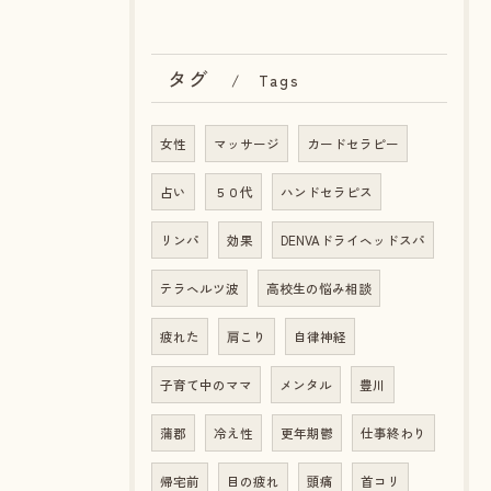
タグ
Tags
女性
マッサージ
カードセラピー
占い
５０代
ハンドセラピス
リンパ
効果
DENVAドライヘッドスパ
テラヘルツ波
高校生の悩み相談
疲れた
肩こり
自律神経
子育て中のママ
メンタル
豊川
蒲郡
冷え性
更年期鬱
仕事終わり
帰宅前
目の疲れ
頭痛
首コリ