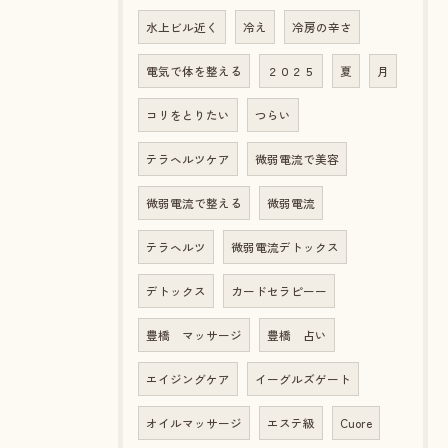
水上ビル近く
冷え
冷房の辛さ
電気で体を整える
２０２５
夏
月
コリをとりたい
つらい
テラヘルツケア
微弱電流で美容
微弱電流で整える
微弱電流
テラヘルツ
微弱電流デトックス
デトックス
カードセラピーー
豊橋 マッサージ
豊橋 占い
エイジングケア
イーグルズゲート
オイルマッサージ
エステ級
Cuore