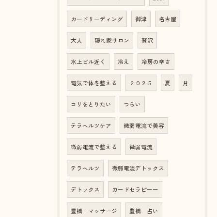
カードリーディング
御津
名古屋
大人
隠れ家サロン
贅沢
水上ビル近く
冷え
冷房の辛さ
電気で体を整える
２０２５
夏
月
コリをとりたい
つらい
テラヘルツケア
微弱電流で美容
微弱電流で整える
微弱電流
テラヘルツ
微弱電流デトックス
デトックス
カードセラピーー
豊橋 マッサージ
豊橋 占い