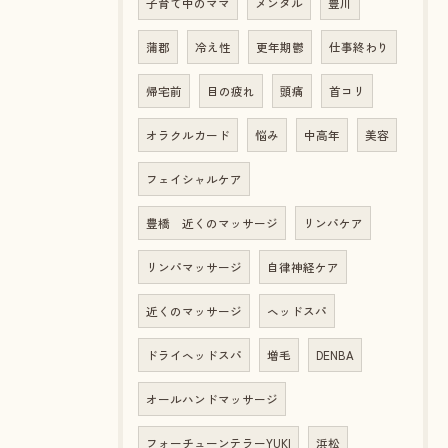
子育て中のママ
メンタル
豊川
蒲郡
冷え性
更年期鬱
仕事終わり
帰宅前
目の疲れ
頭痛
首コリ
オラクルカード
悩み
中高年
美容
フェイシャルケア
豊橋 近くのマッサージ
リンパケア
リンパマッサージ
自律神経ケア
近くのマッサージ
ヘッドスパ
ドライヘッドスパ
増毛
DENBA
オールハンドマッサージ
フォーチューンテラーYUKI
浜松