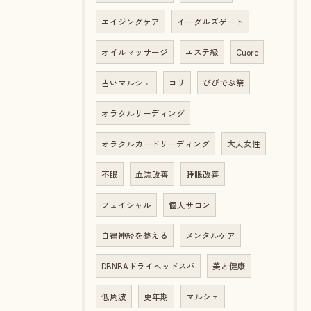
エイジングケア
イーグルズゲート
オイルマッサージ
エステ級
Cuore
占いマルシェ
コリ
びびでぶ祭
オラクルリーディング
オラクルカードリーディング
大人女性
不眠
血流改善
睡眠改善
フェイシャル
個人サロン
自律神経を整える
メンタルケア
DBNBAドライヘッドスパ
美と健康
低周波
更年期
マルシェ