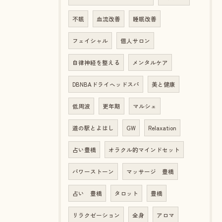
不眠
血流改善
睡眠改善
フェイシャル
個人サロン
自律神経を整える
メンタルケア
DBNBAドライヘッドスパ
美と健康
低周波
更年期
マルシェ
道の駅とよはし
GW
Relaxation
占い豊橋
オラクル的マインドセット
パワーストーン
マッサージ 豊橋
占い 豊橋
タロット
豊橋
リラクゼーション
全身
アロマ