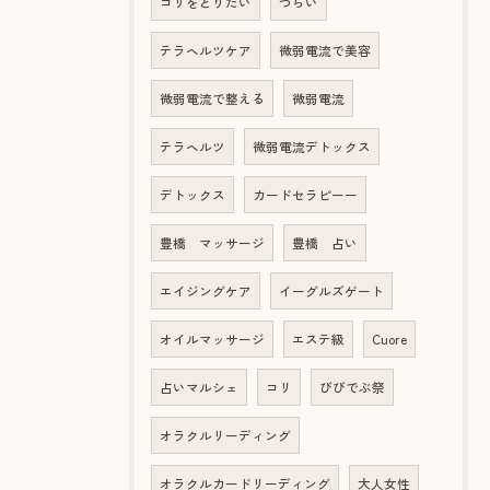
コリをとりたい
つらい
テラヘルツケア
微弱電流で美容
微弱電流で整える
微弱電流
テラヘルツ
微弱電流デトックス
デトックス
カードセラピーー
豊橋 マッサージ
豊橋 占い
エイジングケア
イーグルズゲート
オイルマッサージ
エステ級
Cuore
占いマルシェ
コリ
びびでぶ祭
オラクルリーディング
オラクルカードリーディング
大人女性