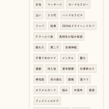
女性
マッサージ
カードセラピー
占い
５０代
ハンドセラピス
リンパ
効果
DENVAドライヘッドスパ
テラヘルツ波
高校生の悩み相談
疲れた
肩こり
自律神経
子育て中のママ
メンタル
豊川
蒲郡
冷え性
更年期鬱
仕事終わり
帰宅前
目の疲れ
頭痛
首コリ
オラクルカード
悩み
中高年
美容
フェイシャルケア