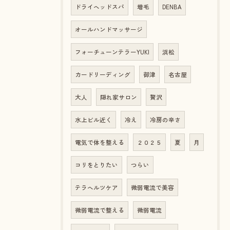
ドライヘッドスパ
増毛
DENBA
オールハンドマッサージ
フォーチューンテラーYUKI
浜松
カードリーディング
御津
名古屋
大人
隠れ家サロン
贅沢
水上ビル近く
冷え
冷房の辛さ
電気で体を整える
２０２５
夏
月
コリをとりたい
つらい
テラヘルツケア
微弱電流で美容
微弱電流で整える
微弱電流