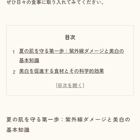
ぜひ日々の食事に取り入れてみてください。
目次
夏の肌を守る第一歩：紫外線ダメージと美白の
基本知識
美白を促進する食材とその科学的効果
心身の癒しと美白の深い関係性
毎日の食事で叶える夏の美白とリラクゼーショ
ン
年齢を重ねても美しい肌を守るために：夏に向
夏の肌を守る第一歩：紫外線ダメージと美白の
けた総合ケアの提案
基本知識