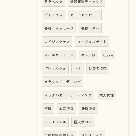
テラヘルツ
微弱電流デトックス
デトックス
カードセラピーー
豊橋 マッサージ
豊橋 占い
エイジングケア
イーグルズゲート
オイルマッサージ
エステ級
Cuore
占いマルシェ
コリ
びびでぶ祭
オラクルリーディング
オラクルカードリーディング
大人女性
不眠
血流改善
睡眠改善
フェイシャル
個人サロン
自律神経を整える
メンタルケア