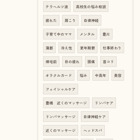
テラヘルツ波
高校生の悩み相談
疲れた
肩こり
自律神経
子育て中のママ
メンタル
豊川
蒲郡
冷え性
更年期鬱
仕事終わり
帰宅前
目の疲れ
頭痛
首コリ
オラクルカード
悩み
中高年
美容
フェイシャルケア
豊橋 近くのマッサージ
リンパケア
リンパマッサージ
自律神経ケア
近くのマッサージ
ヘッドスパ