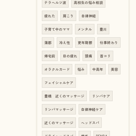
テラヘルツ波
高校生の悩み相談
疲れた
肩こり
自律神経
子育て中のママ
メンタル
豊川
蒲郡
冷え性
更年期鬱
仕事終わり
帰宅前
目の疲れ
頭痛
首コリ
オラクルカード
悩み
中高年
美容
フェイシャルケア
豊橋 近くのマッサージ
リンパケア
リンパマッサージ
自律神経ケア
近くのマッサージ
ヘッドスパ