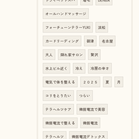
ドライヘッドスパ
増毛
DENBA
オールハンドマッサージ
フォーチューンテラーYUKI
浜松
カードリーディング
御津
名古屋
大人
隠れ家サロン
贅沢
水上ビル近く
冷え
冷房の辛さ
電気で体を整える
２０２５
夏
月
コリをとりたい
つらい
テラヘルツケア
微弱電流で美容
微弱電流で整える
微弱電流
テラヘルツ
微弱電流デトックス