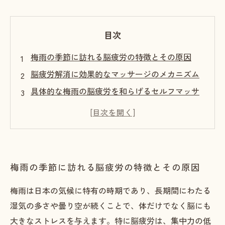
目次
梅雨の季節に訪れる脳疲労の特徴とその原因
脳疲労解消に効果的なマッサージのメカニズム
具体的な梅雨の脳疲労を和らげるセルフマッサ
ージ手法
マッサージ効果を高めるための生活習慣の見直
し
梅雨の脳疲労を乗り越え快適な季節を迎えるた
梅雨の季節に訪れる脳疲労の特徴とその原因
めに
梅雨は日本の気候に特有の時期であり、長期間にわたる
湿気の多さや曇り空が続くことで、体だけでなく脳にも
大きなストレスを与えます。特に脳疲労は、集中力の低