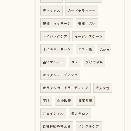
デトックス
カードセラピーー
豊橋 マッサージ
豊橋 占い
エイジングケア
イーグルズゲート
オイルマッサージ
エステ級
Cuore
占いマルシェ
コリ
びびでぶ祭
オラクルリーディング
オラクルカードリーディング
大人女性
不眠
血流改善
睡眠改善
フェイシャル
個人サロン
自律神経を整える
メンタルケア